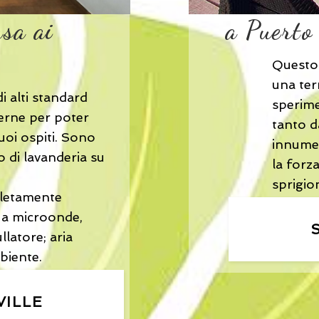
asa ai
a Puerto
Questo 
una ter
di alti standard
sperime
erne per poter
tanto d
uoi ospiti. Sono
innumer
io di lavanderia su
la forz
sprigio
pletamente
 a microonde,
llatore; aria
biente.
VILLE