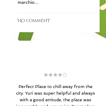
marchio....
No comment
This is a beautiful property and Juri
and the rest of the staff were so
lovely. I highly recommend this