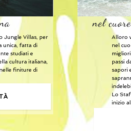
ana
nel cuor
o Jungle Villas, per
Alloro v
 unica, fatta di
nel cuo
nte studiati e
miglior
lla cultura italiana,
passi da
elle finiture di
sapori e
saprann
indeleb
Lo Staf
ITÀ
inizio 