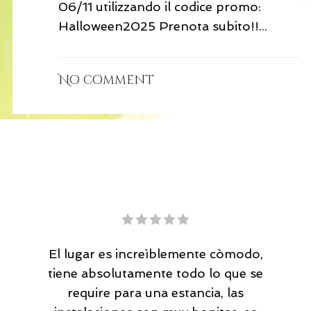
06/11 utilizzando il codice promo:
Halloween2025 Prenota subito!!...
No comment
Me encantò el lugar, muy familiar. Las
villas bien equipadas y muy limpias, la
atencion del dueño Yuri desde la