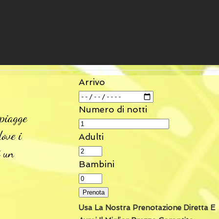
Arrivo
Numero di notti
spiagge
dove i
Adulti
i un
Bambini
Prenota
Usa La Nostra Prenotazione Diretta E